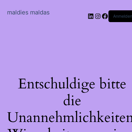
maldies maldas
LinkedIn
Instagram
Faceboo
Anmelde
Entschuldige bitte
die
Unannehmlichkeiten