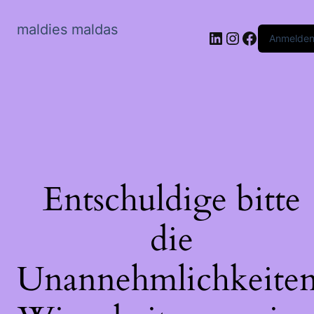
maldies maldas
LinkedIn
Instagram
Faceboo
Anmelde
Entschuldige bitte
die
Unannehmlichkeiten