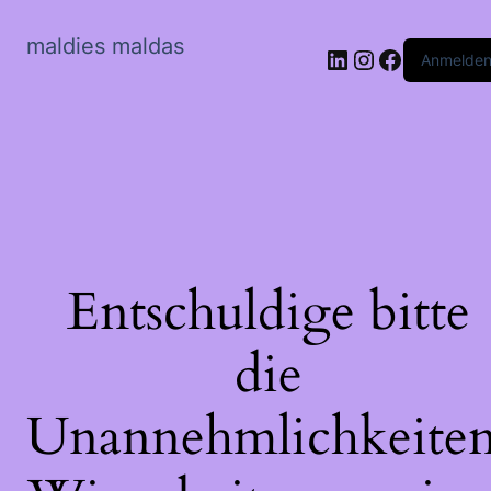
maldies maldas
LinkedIn
Instagram
Faceboo
Anmelde
Entschuldige bitte
die
Unannehmlichkeiten