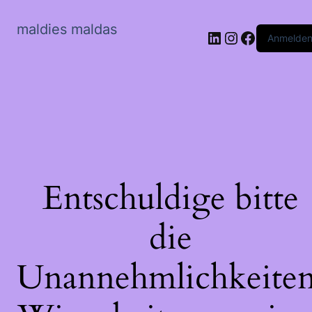
maldies maldas
LinkedIn
Instagram
Faceboo
Anmelde
Entschuldige bitte
die
Unannehmlichkeiten