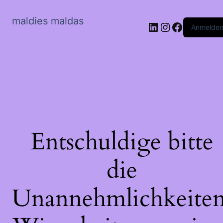
maldies maldas
LinkedIn
Instagram
Faceboo
Anmelde
Entschuldige bitte
die
Unannehmlichkeiten