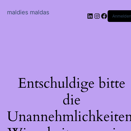
maldies maldas
LinkedIn
Instagram
Faceboo
Anmelde
Entschuldige bitte
die
Unannehmlichkeiten