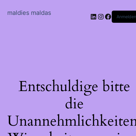
maldies maldas
LinkedIn
Instagram
Faceboo
Anmelde
Entschuldige bitte
die
Unannehmlichkeiten