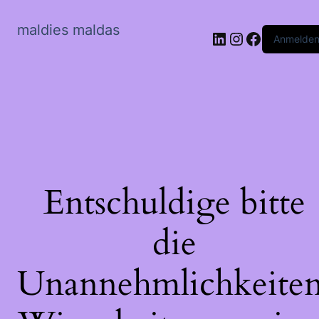
maldies maldas
LinkedIn
Instagram
Faceboo
Anmelde
Entschuldige bitte
die
Unannehmlichkeiten