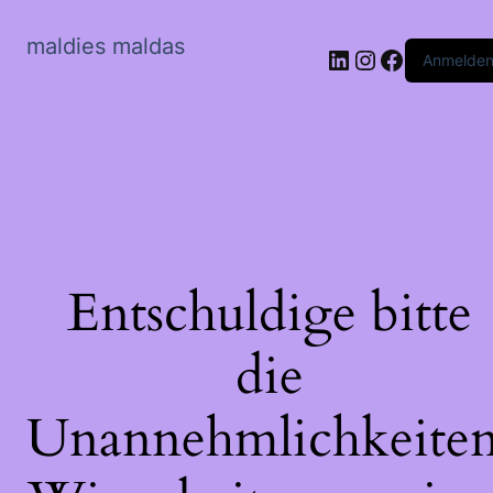
maldies maldas
LinkedIn
Instagram
Faceboo
Anmelde
Entschuldige bitte
die
Unannehmlichkeiten