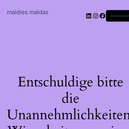
maldies maldas
LinkedIn
Instagram
Faceboo
Anmelde
Entschuldige bitte
die
Unannehmlichkeiten