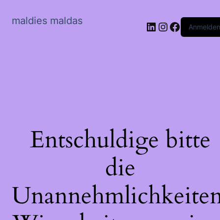
maldies maldas
LinkedIn
Instagram
Faceboo
Anmelde
Entschuldige bitte
die
Unannehmlichkeiten