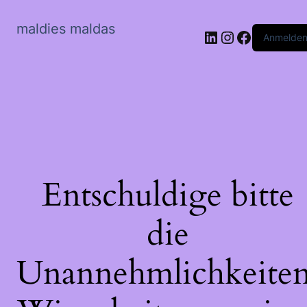
maldies maldas
LinkedIn
Instagram
Faceboo
Anmelde
Entschuldige bitte
die
Unannehmlichkeiten