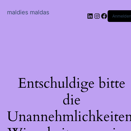
maldies maldas
LinkedIn
Instagram
Faceboo
Anmelde
Entschuldige bitte
die
Unannehmlichkeiten