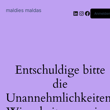
maldies maldas
LinkedIn
Instagram
Faceboo
Anmelde
Entschuldige bitte
die
Unannehmlichkeiten