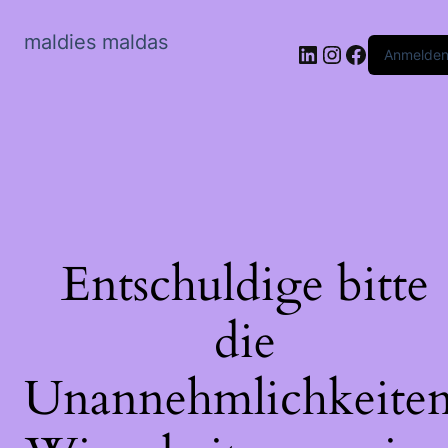
maldies maldas
LinkedIn
Instagram
Faceboo
Anmelde
Entschuldige bitte
die
Unannehmlichkeiten