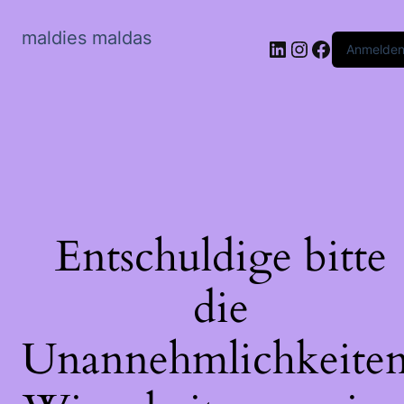
maldies maldas
LinkedIn
Instagram
Faceboo
Anmelde
Entschuldige bitte
die
Unannehmlichkeiten