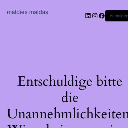
maldies maldas
LinkedIn
Instagram
Faceboo
Anmelde
Entschuldige bitte
die
Unannehmlichkeiten