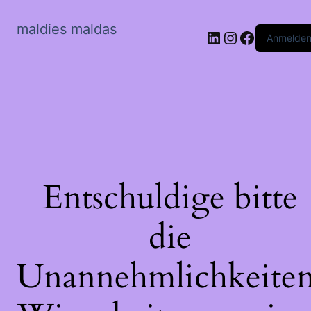
maldies maldas
LinkedIn
Instagram
Faceboo
Anmelde
Entschuldige bitte
die
Unannehmlichkeiten