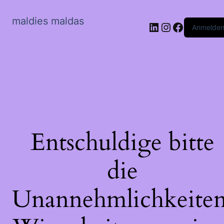
maldies maldas
LinkedIn
Instagram
Faceboo
Anmelde
Entschuldige bitte
die
Unannehmlichkeiten