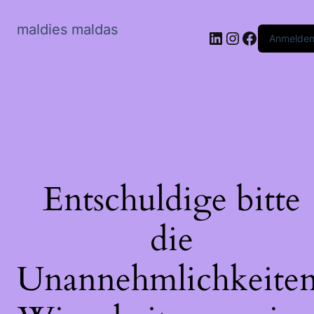
maldies maldas
LinkedIn
Instagram
Faceboo
Anmelde
Entschuldige bitte
die
Unannehmlichkeiten