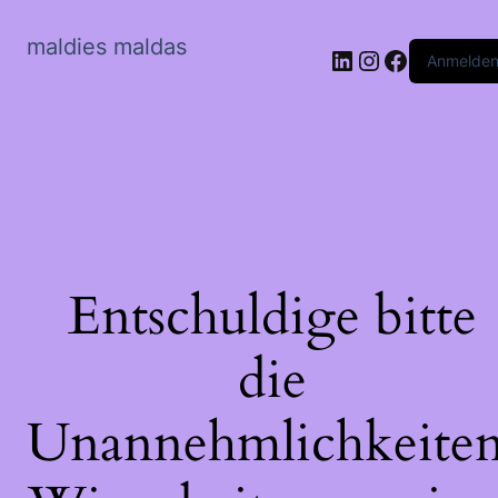
maldies maldas
LinkedIn
Instagram
Faceboo
Anmelde
Entschuldige bitte
die
Unannehmlichkeiten