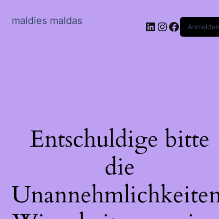
maldies maldas
LinkedIn
Instagram
Faceboo
Anmelde
Entschuldige bitte
die
Unannehmlichkeiten