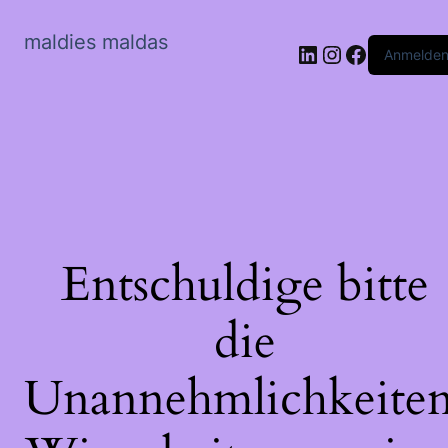
maldies maldas
LinkedIn
Instagram
Faceboo
Anmelde
Entschuldige bitte
die
Unannehmlichkeiten