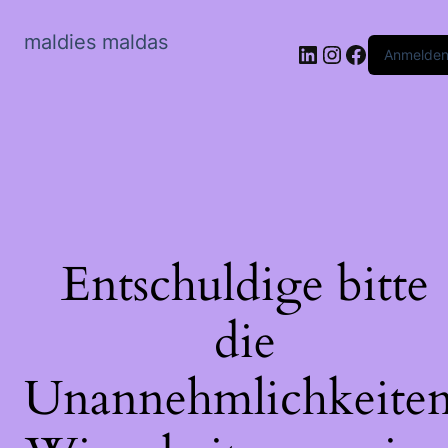
maldies maldas
LinkedIn
Instagram
Faceboo
Anmelde
Entschuldige bitte
die
Unannehmlichkeiten