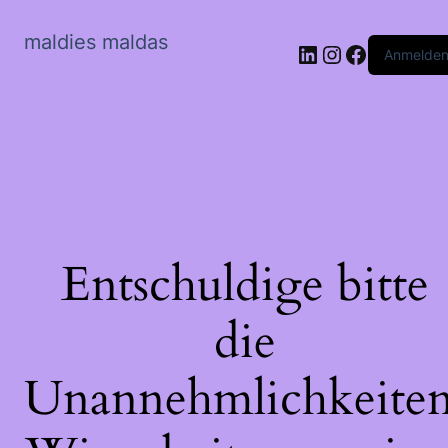
maldies maldas
LinkedIn
Instagram
Faceboo
Anmelde
Entschuldige bitte
die
Unannehmlichkeiten