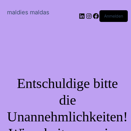
maldies maldas
LinkedIn
Instagram
Facebook
Anmelden
Entschuldige bitte
die
Unannehmlichkeiten!