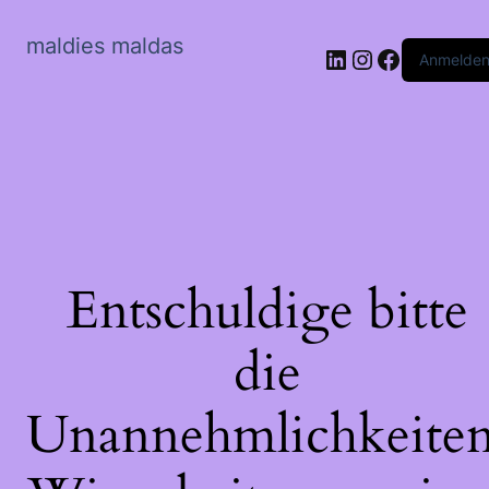
maldies maldas
LinkedIn
Instagram
Faceboo
Anmelde
Entschuldige bitte
die
Unannehmlichkeiten