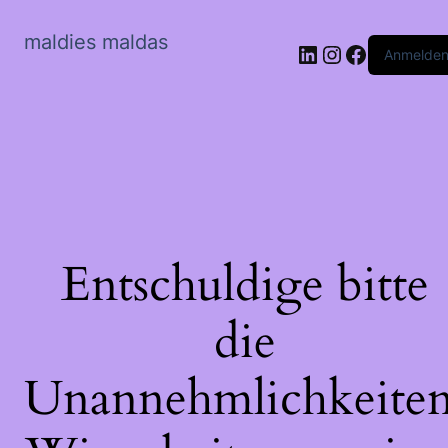
maldies maldas
LinkedIn
Instagram
Faceboo
Anmelde
Entschuldige bitte
die
Unannehmlichkeiten