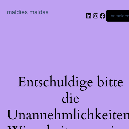
maldies maldas
LinkedIn
Instagram
Faceboo
Anmelde
Entschuldige bitte
die
Unannehmlichkeiten