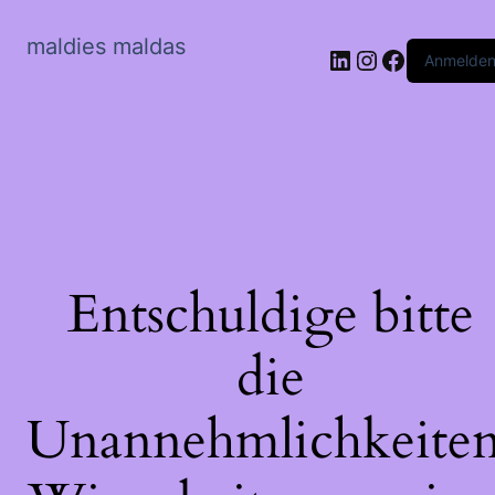
maldies maldas
LinkedIn
Instagram
Faceboo
Anmelde
Entschuldige bitte
die
Unannehmlichkeiten