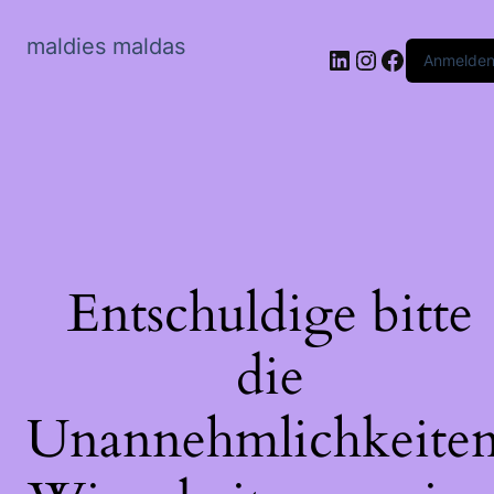
maldies maldas
LinkedIn
Instagram
Faceboo
Anmelde
Entschuldige bitte
die
Unannehmlichkeiten