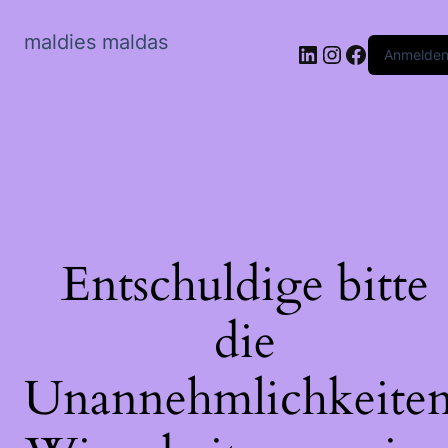
maldies maldas
LinkedIn
Instagram
Faceboo
Anmelde
Entschuldige bitte
die
Unannehmlichkeiten