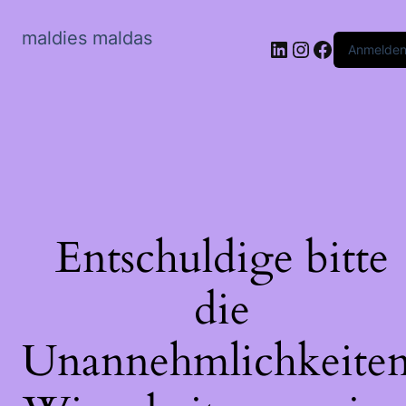
maldies maldas
LinkedIn
Instagram
Faceboo
Anmelde
Entschuldige bitte
die
Unannehmlichkeiten