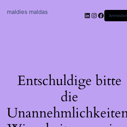
maldies maldas
LinkedIn
Instagram
Faceboo
Anmelde
Entschuldige bitte
die
Unannehmlichkeiten