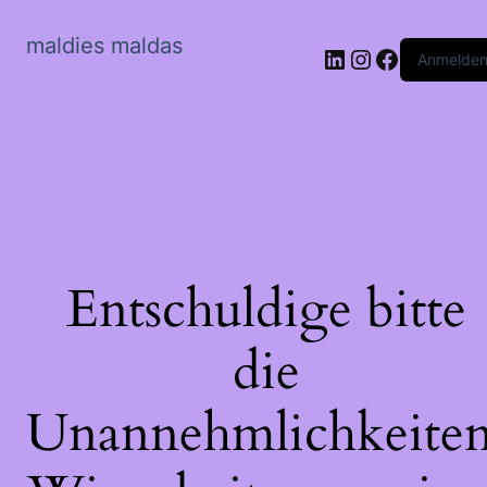
maldies maldas
LinkedIn
Instagram
Faceboo
Anmelde
Entschuldige bitte
die
Unannehmlichkeiten