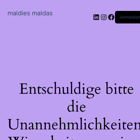
maldies maldas
LinkedIn
Instagram
Faceboo
Anmelde
Entschuldige bitte
die
Unannehmlichkeiten