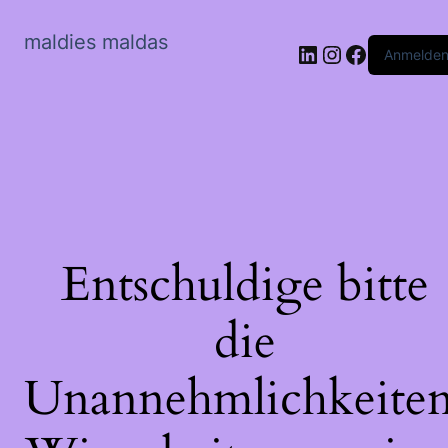
maldies maldas
LinkedIn
Instagram
Faceboo
Anmelde
Entschuldige bitte
die
Unannehmlichkeiten