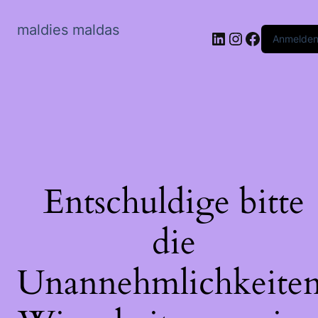
maldies maldas
LinkedIn
Instagram
Faceboo
Anmelde
Entschuldige bitte
die
Unannehmlichkeiten