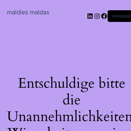
maldies maldas
LinkedIn
Instagram
Faceboo
Anmelde
Entschuldige bitte
die
Unannehmlichkeiten