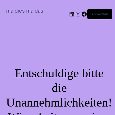
maldies maldas
LinkedIn
Instagram
Facebook
Anmelden
Entschuldige bitte
die
Unannehmlichkeiten!