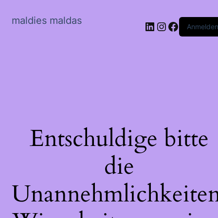
maldies maldas
LinkedIn
Instagram
Faceboo
Anmelde
Entschuldige bitte
die
Unannehmlichkeiten