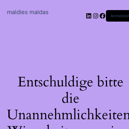
maldies maldas
LinkedIn
Instagram
Faceboo
Anmelde
Entschuldige bitte
die
Unannehmlichkeiten