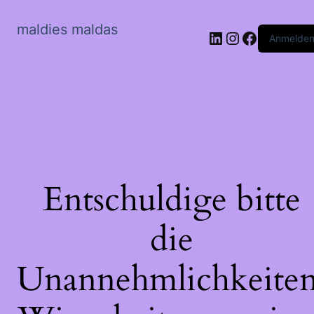
maldies maldas
LinkedIn
Instagram
Faceboo
Anmelde
Entschuldige bitte
die
Unannehmlichkeiten