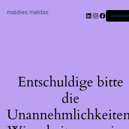
maldies maldas
LinkedIn
Instagram
Faceboo
Anmelde
Entschuldige bitte
die
Unannehmlichkeiten