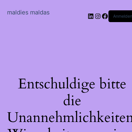
maldies maldas
LinkedIn
Instagram
Faceboo
Anmelde
Entschuldige bitte
die
Unannehmlichkeiten