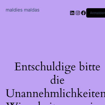
maldies maldas
LinkedIn
Instagram
Faceboo
Anmelde
Entschuldige bitte
die
Unannehmlichkeiten