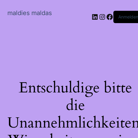
maldies maldas
LinkedIn
Instagram
Faceboo
Anmelde
Entschuldige bitte
die
Unannehmlichkeiten