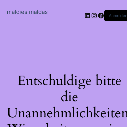
maldies maldas
LinkedIn
Instagram
Faceboo
Anmelde
Entschuldige bitte
die
Unannehmlichkeiten