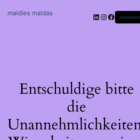
maldies maldas
LinkedIn
Instagram
Faceboo
Anmelde
Entschuldige bitte
die
Unannehmlichkeiten