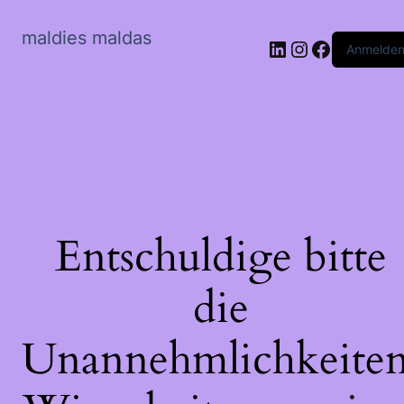
maldies maldas
LinkedIn
Instagram
Faceboo
Anmelde
Entschuldige bitte
die
Unannehmlichkeiten